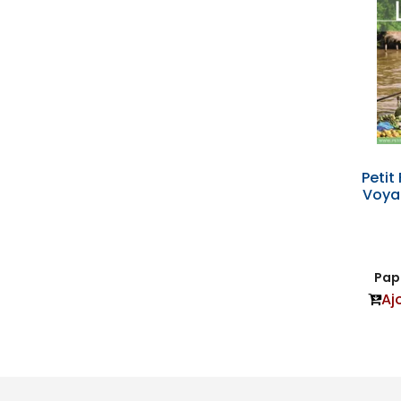
Petit
Voyag
Papi
Aj