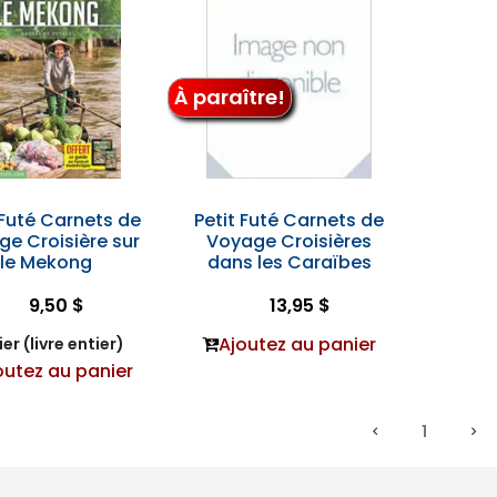
À paraître!
 Futé Carnets de
Petit Futé Carnets de
e Croisière sur
Voyage Croisières
le Mekong
dans les Caraïbes
9,50 $
13,95 $
Ajoutez au panier
er (livre entier)
outez au panier
1