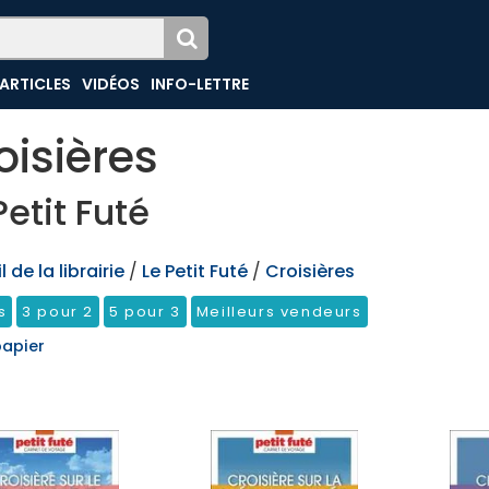
ARTICLES
VIDÉOS
INFO-LETTRE
oisières
Petit Futé
 de la librairie
/
Le Petit Futé
/
Croisières
s
3 pour 2
5 pour 3
Meilleurs vendeurs
papier