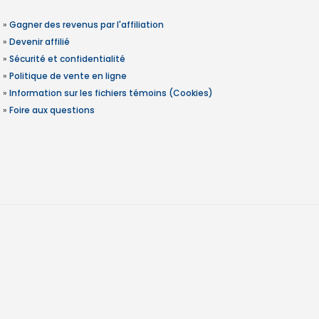
»
Gagner des revenus par l'affiliation
»
Devenir affilié
»
Sécurité et confidentialité
»
Politique de vente en ligne
»
Information sur les fichiers témoins (Cookies)
»
Foire aux questions