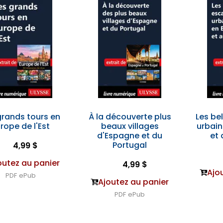
grands tours en
À la découverte plus
Les be
rope de l'Est
beaux villages
urbai
d'Espagne et du
et 
Portugal
4,99 $
outez au panier
4,99 $
Ajo
PDF
ePub
Ajoutez au panier
PDF
ePub