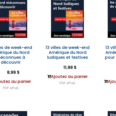
lles de week-end
13 villes de week-end
13 vi
rique du Nord
Amérique du Nord
Amér
éconnues à
ludiques et festives
pour
découvrir
11,99 $
8,99 $
Ajoutez au panier
outez au panier
Ajo
PDF
ePub
PDF
ePub