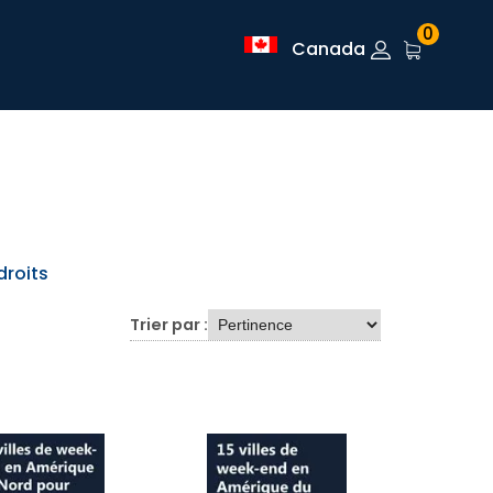
0
Canada
droits
Trier par :