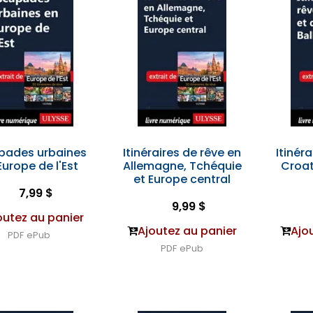
pades urbaines
Itinéraires de rêve en
Itinér
Europe de l'Est
Allemagne, Tchéquie
Croat
et Europe central
7,99 $
9,99 $
outez au panier
Ajoutez au panier
Ajo
PDF
ePub
PDF
ePub