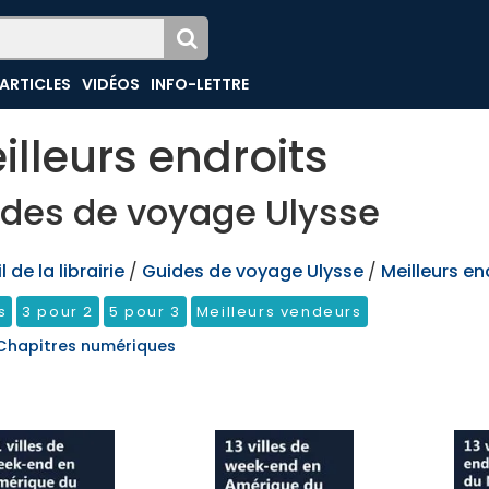
ARTICLES
VIDÉOS
INFO-LETTRE
illeurs endroits
des de voyage Ulysse
 de la librairie
/
Guides de voyage Ulysse
/
Meilleurs en
s
3 pour 2
5 pour 3
Meilleurs vendeurs
Chapitres numériques