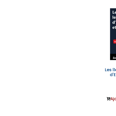
Les î
d'
Aj