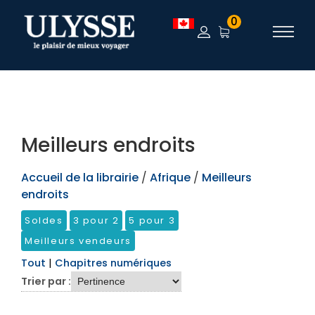
TEST
0
Meilleurs endroits
Accueil de la librairie
/
Afrique
/
Meilleurs
endroits
Soldes
3 pour 2
5 pour 3
Meilleurs vendeurs
Tout
|
Chapitres numériques
Trier par :