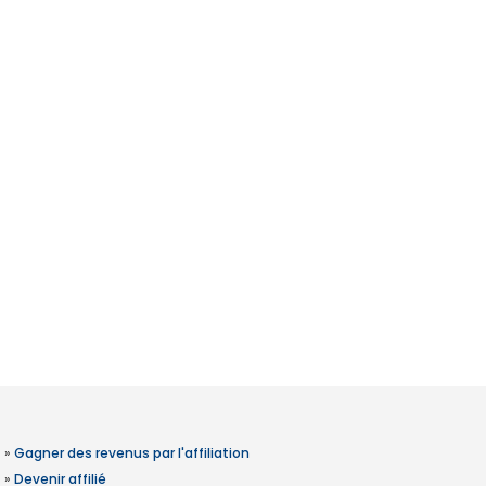
»
Gagner des revenus par l'affiliation
»
Devenir affilié