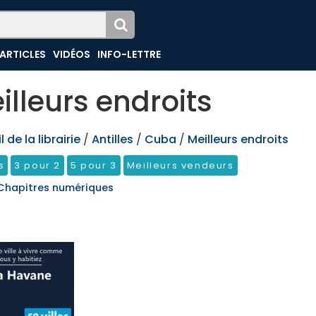
ARTICLES
VIDÉOS
INFO-LETTRE
illeurs endroits
 de la librairie
/
Antilles
/
Cuba
/
Meilleurs endroits
s
3 pour 2
5 pour 3
Meilleurs vendeurs
Chapitres numériques