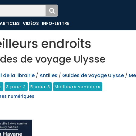
ARTICLES
VIDÉOS
INFO-LETTRE
illeurs endroits
des de voyage Ulysse
 de la librairie
/
Antilles
/
Guides de voyage Ulysse
/
Mei
s
3 pour 2
5 pour 3
Meilleurs vendeurs
res numériques