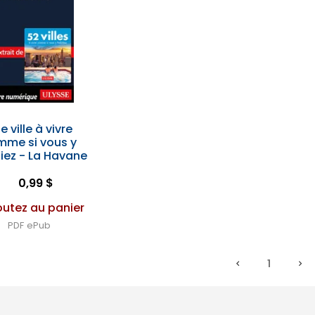
e ville à vivre
mme si vous y
iez - La Havane
0,99 $
outez au panier
PDF
ePub
1