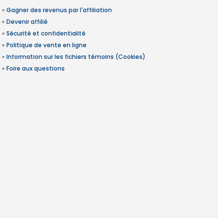
»
Gagner des revenus par l'affiliation
»
Devenir affilié
»
Sécurité et confidentialité
»
Politique de vente en ligne
»
Information sur les fichiers témoins (Cookies)
»
Foire aux questions