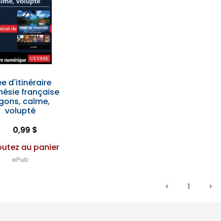
ée d'itinéraire
nésie française
gons, calme,
volupté
0,99 $
outez au panier
ePub
1