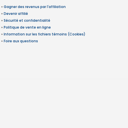
»
Gagner des revenus par l'affiliation
»
Devenir affilié
»
Sécurité et confidentialité
»
Politique de vente en ligne
»
Information sur les fichiers témoins (Cookies)
»
Foire aux questions