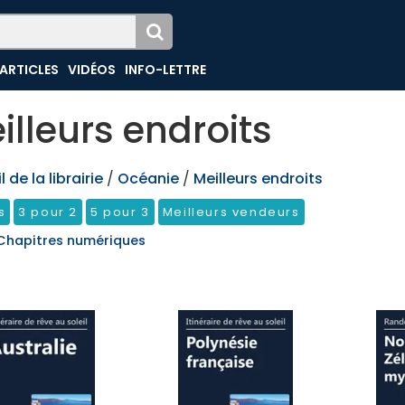
ARTICLES
VIDÉOS
INFO-LETTRE
illeurs endroits
 de la librairie
/
Océanie
/
Meilleurs endroits
s
3 pour 2
5 pour 3
Meilleurs vendeurs
Chapitres numériques