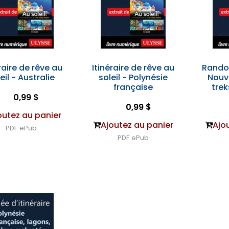
raire de rêve au
Itinéraire de rêve au
Rando
eil - Australie
soleil - Polynésie
Nouv
française
tre
0,99 $
0,99 $
outez au panier
Ajoutez au panier
Ajo
PDF
ePub
PDF
ePub