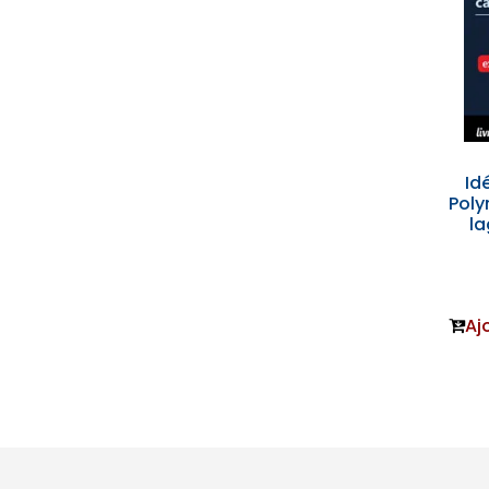
Id
Poly
la
Aj