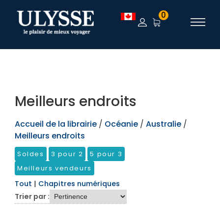
TEST
0
Meilleurs endroits
Accueil de la librairie
/
Océanie
/
Australie
/
Meilleurs endroits
Soldes
3 pour 2
5 pour 3
Meilleurs vendeurs
Tout
|
Chapitres numériques
Trier par :