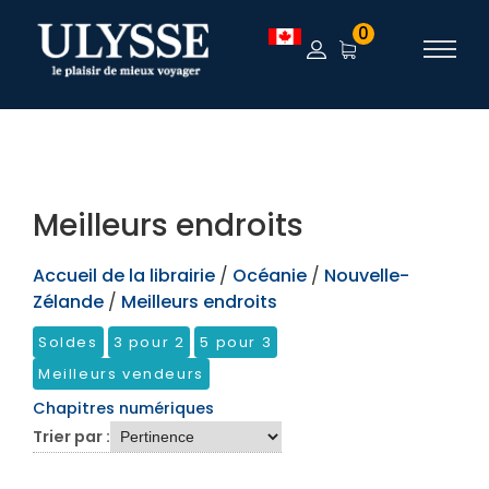
TEST
0
Meilleurs endroits
Accueil de la librairie
/
Océanie
/
Nouvelle-
Zélande
/
Meilleurs endroits
Soldes
3 pour 2
5 pour 3
Meilleurs vendeurs
Chapitres numériques
Trier par :