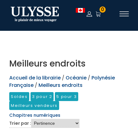
TEST
0
Meilleurs endroits
Accueil de la librairie
/
Océanie
/
Polynésie
Française
/
Meilleurs endroits
Soldes
3 pour 2
5 pour 3
Meilleurs vendeurs
Chapitres numériques
Trier par :