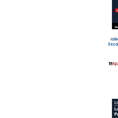
Idé
Esca
Aj