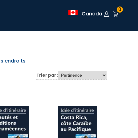
0
Canada
rs endroits
Trier par :