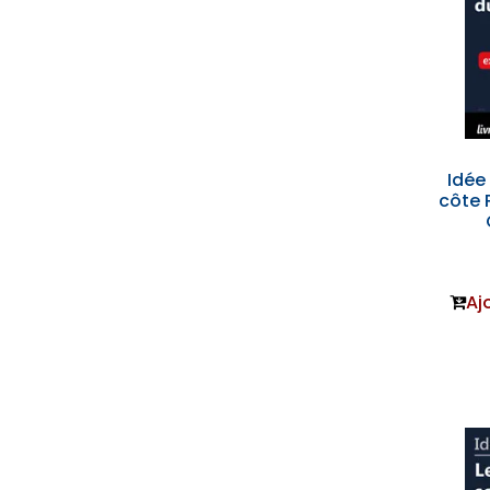
Idée 
côte 
Aj