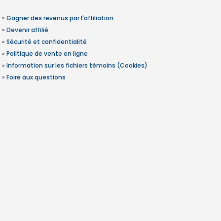
»
Gagner des revenus par l'affiliation
»
Devenir affilié
»
Sécurité et confidentialité
»
Politique de vente en ligne
»
Information sur les fichiers témoins (Cookies)
»
Foire aux questions