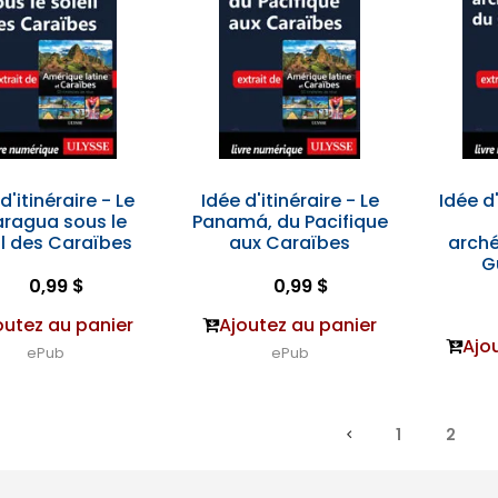
d'itinéraire - Le
Idée d'itinéraire - Le
Idée d'
aragua sous le
Panamá, du Pacifique
il des Caraïbes
aux Caraïbes
arch
G
0,99 $
0,99 $
outez au panier
Ajoutez au panier
Ajo
ePub
ePub
1
2