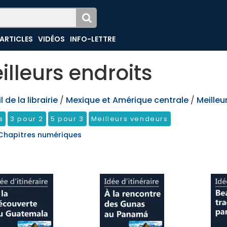
ARTICLES
VIDÉOS
INFO-LETTRE
illeurs endroits
 de la librairie
/
Mexique et Amérique centrale
/
Meilleu
s
3 pour 2
5 pour 3
Meilleurs vendeurs
Chapitres numériques