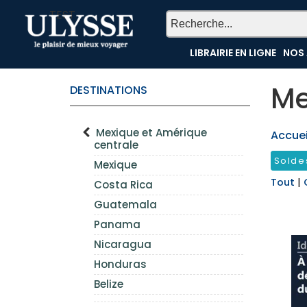
TEST
LIBRAIRIE EN LIGNE
NOS 
Me
DESTINATIONS
Mexique et Amérique
Accueil
centrale
Solde
Mexique
Tout
|
Costa Rica
Guatemala
Panama
Nicaragua
Honduras
Belize