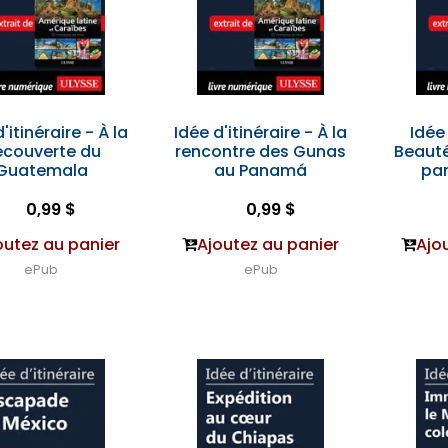
'itinéraire - À la
Idée d'itinéraire - À la
Idée 
couverte du
rencontre des Gunas
Beauté
Guatemala
au Panamá
pa
0,99 $
0,99 $
outez au panier
Ajoutez au panier
Ajo
ePub
ePub