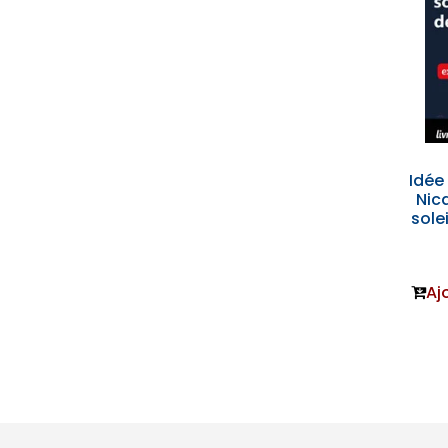
Idée 
Nic
sole
Aj