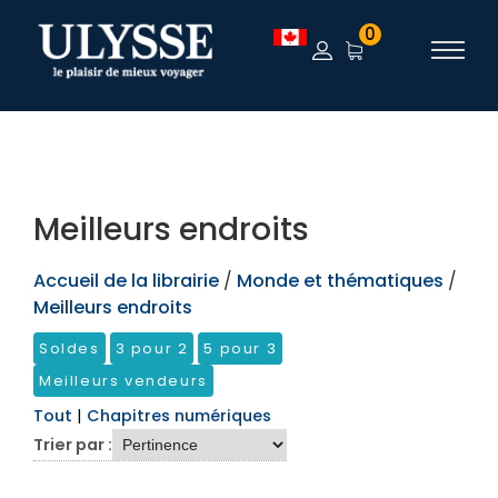
TEST
0
Meilleurs endroits
Accueil de la librairie
/
Monde et thématiques
/
Meilleurs endroits
Soldes
3 pour 2
5 pour 3
Meilleurs vendeurs
Tout
|
Chapitres numériques
Trier par :