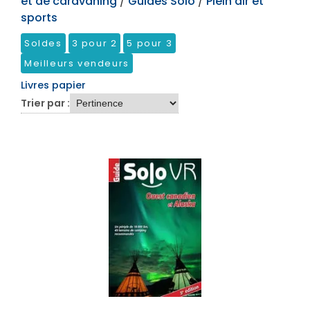
et de caravaning
/
Guides Solo
/
Plein air et
sports
Soldes
3 pour 2
5 pour 3
Meilleurs vendeurs
Livres papier
Trier par :