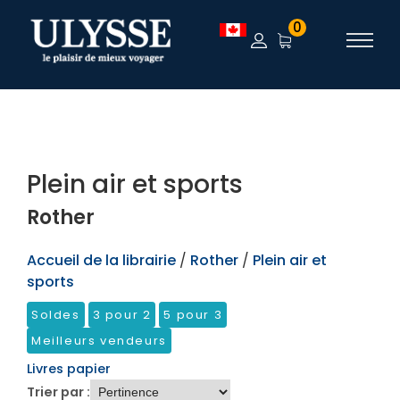
TEST
0
Plein air et sports
Rother
Accueil de la librairie
/
Rother
/
Plein air et
sports
Soldes
3 pour 2
5 pour 3
Meilleurs vendeurs
Livres papier
Trier par :