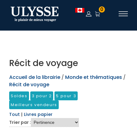
TEST
0
Récit de voyage
Accueil de la librairie
/
Monde et thématiques
/
Récit de voyage
Soldes
3 pour 2
5 pour 3
Meilleurs vendeurs
Tout
|
Livres papier
Trier par :