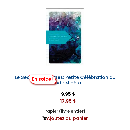
Le Secret des Pierres: Petite Célébration du
En solde!
Monde Minéral
9,95 $
17,95 $
Papier (livre entier)
Ajoutez au panier