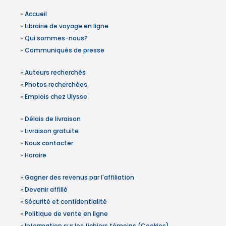
»
Accueil
»
Librairie de voyage en ligne
»
Qui sommes-nous?
»
Communiqués de presse
»
Auteurs recherchés
»
Photos recherchées
»
Emplois chez Ulysse
»
Délais de livraison
»
Livraison gratuite
»
Nous contacter
»
Horaire
»
Gagner des revenus par l'affiliation
»
Devenir affilié
»
Sécurité et confidentialité
»
Politique de vente en ligne
»
Information sur les fichiers témoins (Cookies)