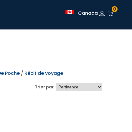
0
Canada
 De Poche
/
Récit de voyage
Trier par :