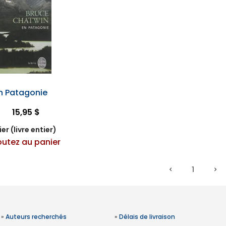
n Patagonie
15,95 $
er (livre entier)
outez au panier
1
»
Auteurs recherchés
»
Délais de livraison