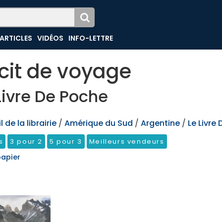
ARTICLES
VIDÉOS
INFO-LETTRE
cit de voyage
Livre De Poche
 de la librairie
/
Amérique du Sud
/
Argentine
/
Le Livre
s
3 pour 2
5 pour 3
Meilleurs vendeurs
papier