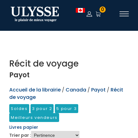
TEST
0
Récit de voyage
Payot
Accueil de la librairie
/
Canada
/
Payot
/
Récit
de voyage
Soldes
3 pour 2
5 pour 3
Meilleurs vendeurs
Livres papier
Trier par :