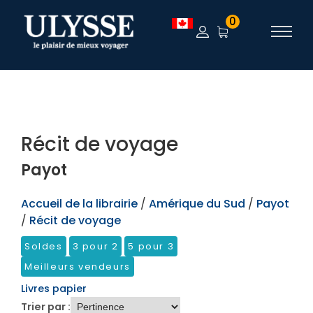
TEST
0
Récit de voyage
Payot
Accueil de la librairie
/
Amérique du Sud
/
Payot
/
Récit de voyage
Soldes
3 pour 2
5 pour 3
Meilleurs vendeurs
Livres papier
Trier par :