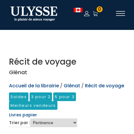
TEST
0
Récit de voyage
Glénat
Accueil de la librairie
/
Glénat
/
Récit de voyage
Soldes
3 pour 2
5 pour 3
Meilleurs vendeurs
Livres papier
Trier par :