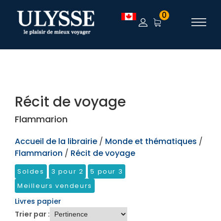
TEST
0
Récit de voyage
Flammarion
Accueil de la librairie
/
Monde et thématiques
/
Flammarion
/
Récit de voyage
Soldes
3 pour 2
5 pour 3
Meilleurs vendeurs
Livres papier
Trier par :