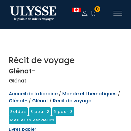
TEST
0
Récit de voyage
Glénat-
Glénat
Accueil de la librairie
/
Monde et thématiques
/
Glénat-
/
Glénat
/
Récit de voyage
Soldes
3 pour 2
5 pour 3
Meilleurs vendeurs
Livres papier