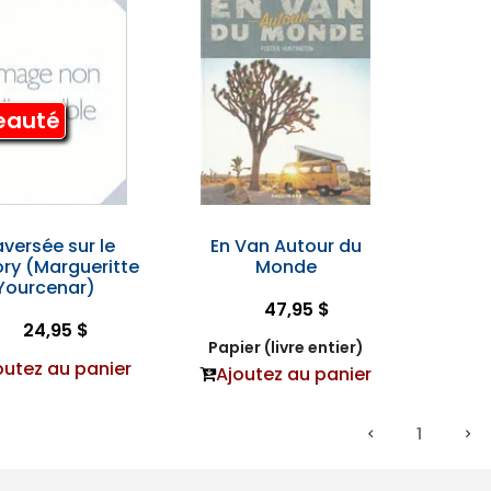
eauté
aversée sur le
En Van Autour du
ry (Margueritte
Monde
Yourcenar)
47,95 $
24,95 $
Papier (livre entier)
outez au panier
Ajoutez au panier
1