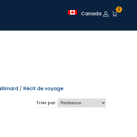
0
Canada
llimard
/
Récit de voyage
Trier par :