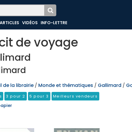
ARTICLES
VIDÉOS
INFO-LETTRE
cit de voyage
limard
limard
 de la librairie
/
Monde et thématiques
/
Gallimard
/
Ga
s
3 pour 2
5 pour 3
Meilleurs vendeurs
papier