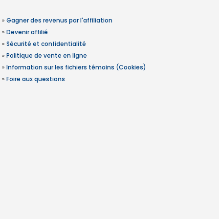
»
Gagner des revenus par l'affiliation
»
Devenir affilié
»
Sécurité et confidentialité
»
Politique de vente en ligne
»
Information sur les fichiers témoins (Cookies)
»
Foire aux questions