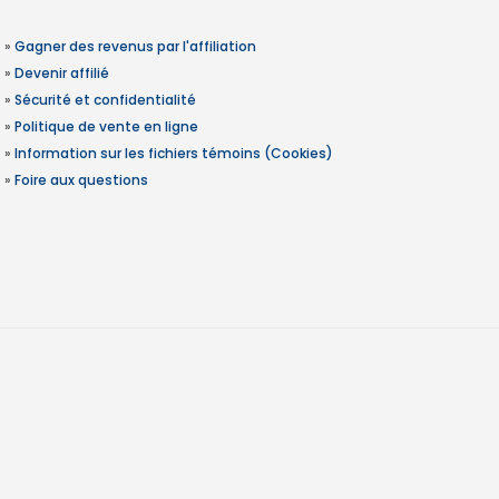
»
Gagner des revenus par l'affiliation
»
Devenir affilié
»
Sécurité et confidentialité
»
Politique de vente en ligne
»
Information sur les fichiers témoins (Cookies)
»
Foire aux questions