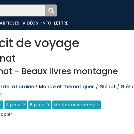
ARTICLES
VIDÉOS
INFO-LETTRE
cit de voyage
nat
nat - Beaux livres montagne
 de la librairie
/
Monde et thématiques
/
Glénat
/
Gléna
e
s
3 pour 2
5 pour 3
Meilleurs vendeurs
papier