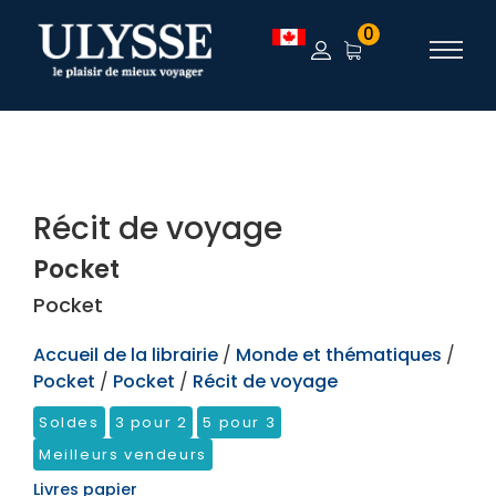
TEST
0
Récit de voyage
Pocket
Pocket
Accueil de la librairie
/
Monde et thématiques
/
Pocket
/
Pocket
/
Récit de voyage
Soldes
3 pour 2
5 pour 3
Meilleurs vendeurs
Livres papier