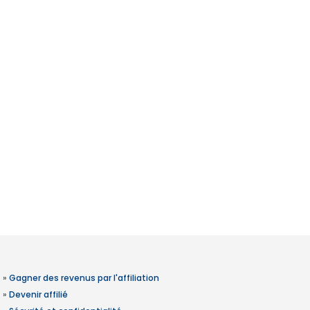
»
Gagner des revenus par l'affiliation
»
Devenir affilié