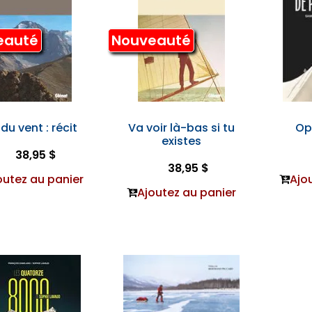
eauté
Nouveauté
 du vent : récit
Va voir là-bas si tu
Op
existes
38,95 $
38,95 $
outez au panier
Ajo
Ajoutez au panier