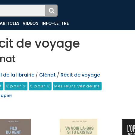
ARTICLES
VIDÉOS
INFO-LETTRE
cit de voyage
nat
 de la librairie
/
Glénat
/
Récit de voyage
s
3 pour 2
5 pour 3
Meilleurs vendeurs
papier