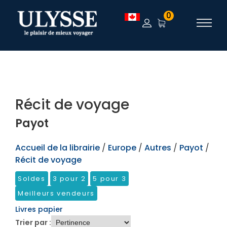
TEST
0
Récit de voyage
Payot
Accueil de la librairie
/
Europe
/
Autres
/
Payot
/
Récit de voyage
Soldes
3 pour 2
5 pour 3
Meilleurs vendeurs
Livres papier
Trier par :