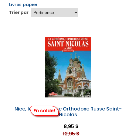
Livres papier
Trier par :
Nice, la Cathédrale Orthodoxe Russe Saint-
En solde!
Nicolas
8,95 $
12,95 $