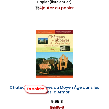
Papier (livre entier)
Ajoutez au panier
Châteaux et Abbayes du Moyen Âge dans les
En solde!
Côtes-d'Armor
9,95 $
32,95 $