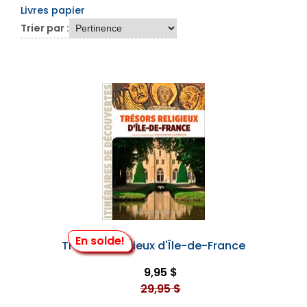
Livres papier
Trier par :
En solde!
Trésors Religieux d'Île-de-France
9,95 $
29,95 $