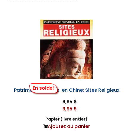
En solde!
Patrimoine Mondial en Chine: Sites Religieux
6,95 $
9,95 $
Papier (livre entier)
Ajoutez au panier