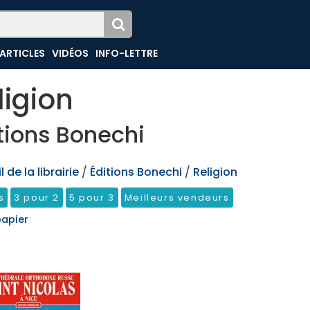
ARTICLES
VIDÉOS
INFO-LETTRE
ligion
tions Bonechi
 de la librairie
/
Éditions Bonechi
/
Religion
s
3 pour 2
5 pour 3
Meilleurs vendeurs
papier