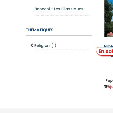
Bonechi - Les Classiques
THÉMATIQUES
Religion
(1)
Nice
En so
Ort
S
Papi
Aj