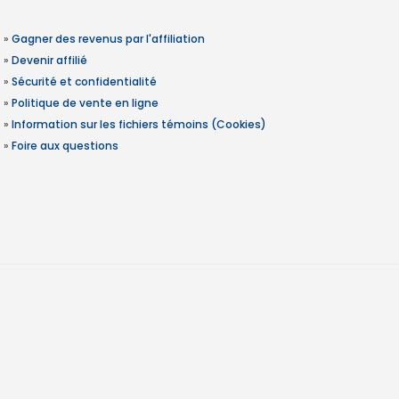
»
Gagner des revenus par l'affiliation
»
Devenir affilié
»
Sécurité et confidentialité
»
Politique de vente en ligne
»
Information sur les fichiers témoins (Cookies)
»
Foire aux questions