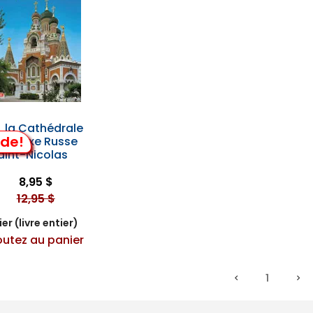
, la Cathédrale
lde!
hodoxe Russe
aint-Nicolas
8,95 $
12,95 $
er (livre entier)
outez au panier
1