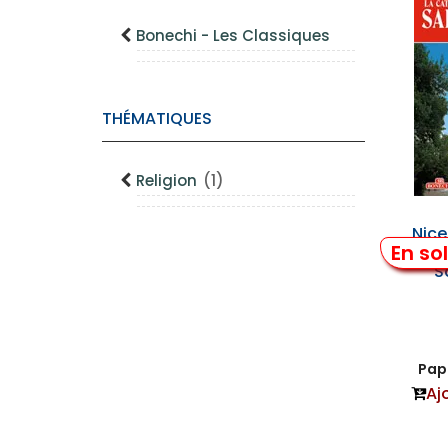
Bonechi - Les Classiques
THÉMATIQUES
Religion
(1)
Nice
En so
Ort
S
Papi
Aj