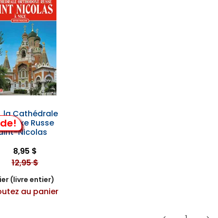
, la Cathédrale
lde!
hodoxe Russe
aint-Nicolas
8,95 $
12,95 $
er (livre entier)
outez au panier