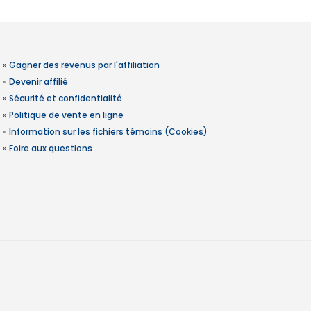
»
Gagner des revenus par l'affiliation
»
Devenir affilié
»
Sécurité et confidentialité
»
Politique de vente en ligne
»
Information sur les fichiers témoins (Cookies)
»
Foire aux questions