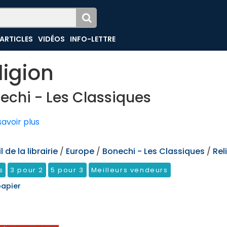
ARTICLES
VIDÉOS
INFO-LETTRE
ligion
echi - Les Classiques
avoir plus
 de la librairie
/
Europe
/
Bonechi - Les Classiques
/
Rel
s
3 pour 2
5 pour 3
Meilleurs vendeurs
papier