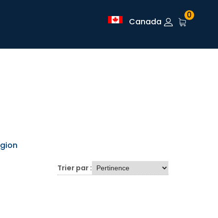
0
Canada
igion
Trier par :