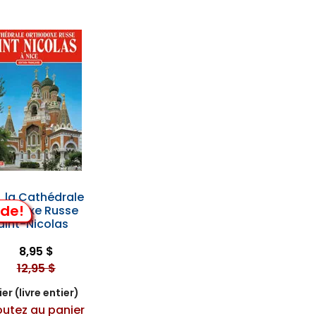
, la Cathédrale
lde!
hodoxe Russe
aint-Nicolas
8,95 $
12,95 $
er (livre entier)
outez au panier