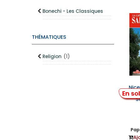
Bonechi - Les Classiques
THÉMATIQUES
Religion
(1)
Nice
En so
Ort
S
Papi
Aj