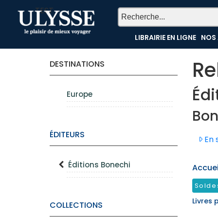
TEST
LIBRAIRIE EN LIGNE
NOS 
Re
DESTINATIONS
Édi
Europe
Bon
ÉDITEURS
En s
Éditions Bonechi
Accueil
Solde
Livres 
COLLECTIONS