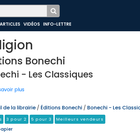
ARTICLES
VIDÉOS
INFO-LETTRE
ligion
tions Bonechi
echi - Les Classiques
avoir plus
 de la librairie
/
Éditions Bonechi
/
Bonechi - Les Classi
s
3 pour 2
5 pour 3
Meilleurs vendeurs
papier