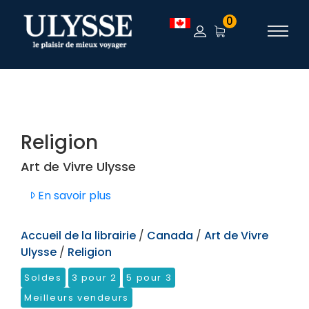
TEST
0
Religion
Art de Vivre Ulysse
En savoir plus
Accueil de la librairie
/
Canada
/
Art de Vivre
Ulysse
/
Religion
Soldes
3 pour 2
5 pour 3
Meilleurs vendeurs