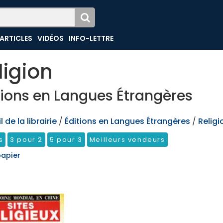
ARTICLES
VIDÉOS
INFO-LETTRE
ligion
tions en Langues Étrangères
 de la librairie
/
Éditions en Langues Étrangères
/
Religi
s
3 pour 2
5 pour 3
Meilleurs vendeurs
papier