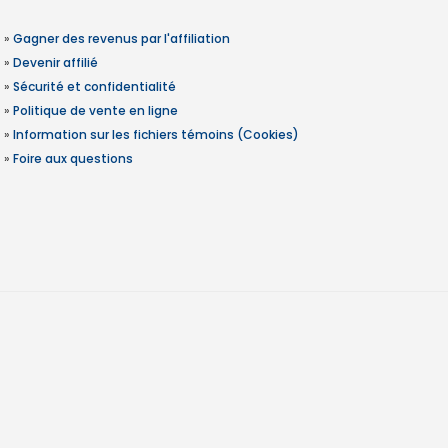
»
Gagner des revenus par l'affiliation
»
Devenir affilié
»
Sécurité et confidentialité
»
Politique de vente en ligne
»
Information sur les fichiers témoins (Cookies)
»
Foire aux questions