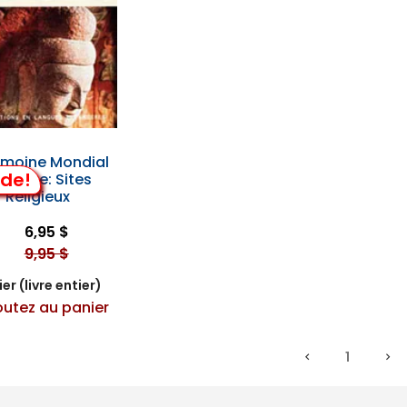
imoine Mondial
lde!
 Chine: Sites
Religieux
6,95 $
9,95 $
er (livre entier)
outez au panier
1