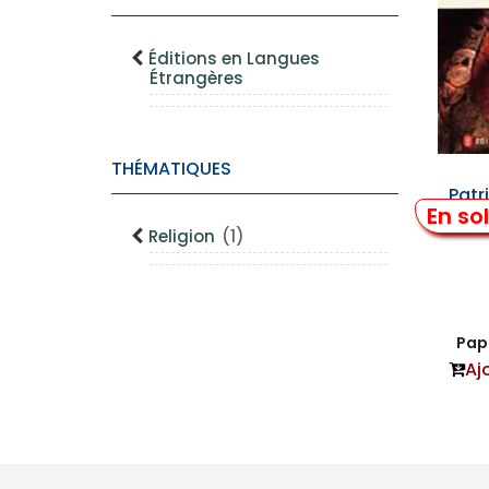
Éditions en Langues
Étrangères
THÉMATIQUES
Patr
En so
en
Religion
(1)
Papi
Aj