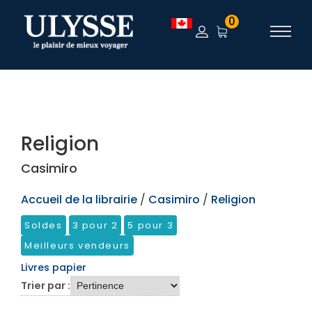
TEST
0
Religion
Casimiro
Accueil de la librairie
/
Casimiro
/
Religion
Soldes
3 pour 2
5 pour 3
Meilleurs vendeurs
Livres papier
Trier par :