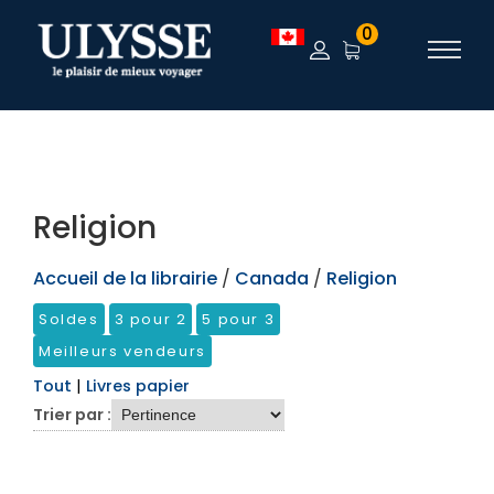
TEST
0
Religion
Accueil de la librairie
/
Canada
/
Religion
Soldes
3 pour 2
5 pour 3
Meilleurs vendeurs
Tout
|
Livres papier
Trier par :