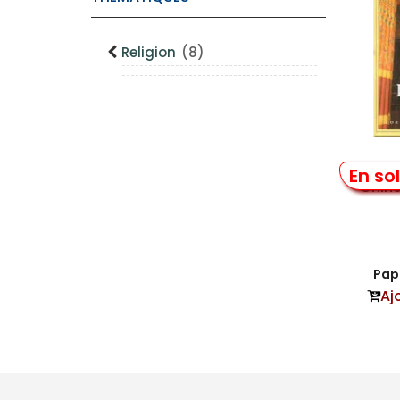
Religion
(8)
Wor
En so
China
Papi
Aj