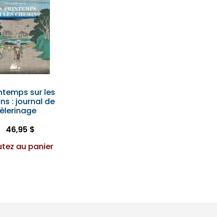
ntemps sur les
s : journal de
èlerinage
46,95 $
utez au panier