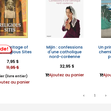
ld Heritage of
Mijin : confessions
Un pri
lde!
, Religious Sites
d'une catholique
chemin
nord-coréenne
p
7,95 $
32,95 $
11,95 $
Ajoutez au panier
Ajo
er (livre entier)
outez au panier
1