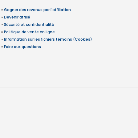
»
Gagner des revenus par l'affiliation
»
Devenir affilié
»
Sécurité et confidentialité
»
Politique de vente en ligne
»
Information sur les fichiers témoins (Cookies)
»
Foire aux questions