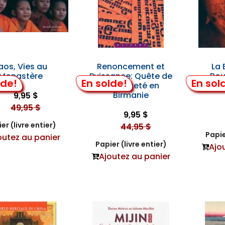
aos, Vies au
Renoncement et
La 
Monastère
Puissance: Quête de
Bou
lde!
En solde!
En sol
la Sainteté en
Birmanie
9,95 $
49,95 $
9,95 $
er (livre entier)
44,95 $
Papie
outez au panier
Papier (livre entier)
Ajo
Ajoutez au panier