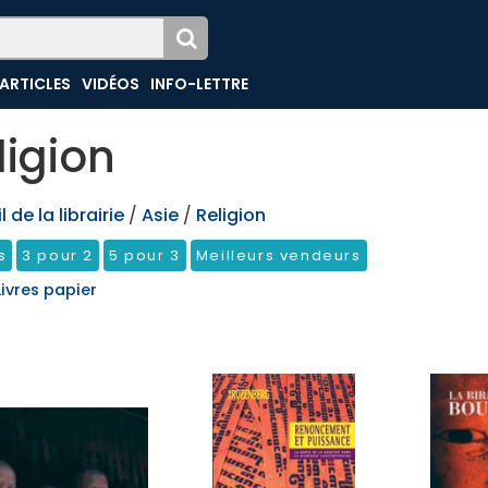
ARTICLES
VIDÉOS
INFO-LETTRE
ligion
 de la librairie
/
Asie
/
Religion
s
3 pour 2
5 pour 3
Meilleurs vendeurs
Livres papier