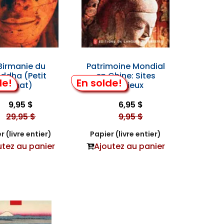
Birmanie du
Patrimoine Mondial
ddha (Petit
en Chine: Sites
de!
En solde!
Format)
Religieux
9,95 $
6,95 $
29,95 $
9,95 $
r (livre entier)
Papier (livre entier)
utez au panier
Ajoutez au panier