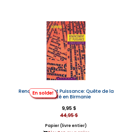
Renoncement et Puissance: Quête de la
En solde!
Sainteté en Birmanie
9,95 $
44,95 $
Papier (livre entier)