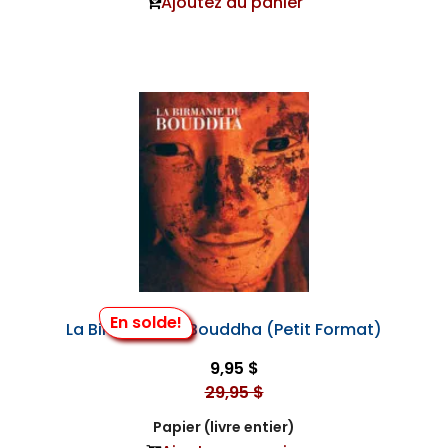
Ajoutez au panier
En solde!
La Birmanie du Bouddha (Petit Format)
9,95 $
29,95 $
Papier (livre entier)