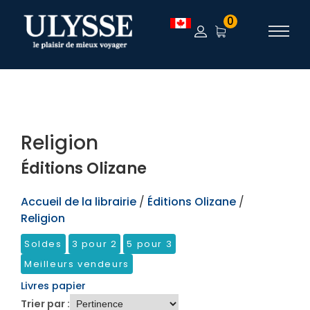
TEST
0
Religion
Éditions Olizane
Accueil de la librairie
/
Éditions Olizane
/
Religion
Soldes
3 pour 2
5 pour 3
Meilleurs vendeurs
Livres papier
Trier par :