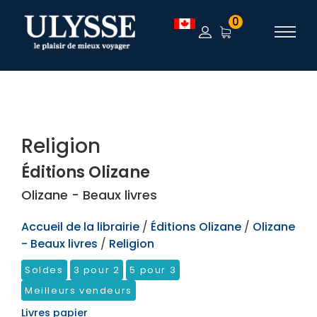
TEST
0
Religion
Éditions Olizane
Olizane - Beaux livres
Accueil de la librairie
/
Éditions Olizane
/
Olizane
- Beaux livres
/
Religion
Soldes
3 pour 2
5 pour 3
Meilleurs vendeurs
Livres papier