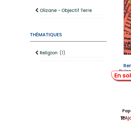
Olizane - Objectif Terre
THÉMATIQUES
Religion
(1)
Re
Puis
En so
l
Papi
Aj