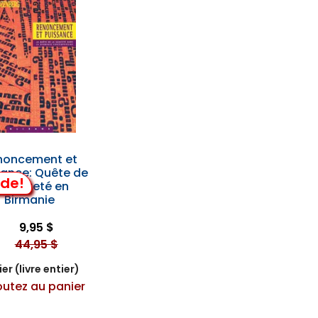
noncement et
sance: Quête de
lde!
a Sainteté en
Birmanie
9,95 $
44,95 $
er (livre entier)
outez au panier