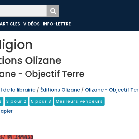
ARTICLES
VIDÉOS
INFO-LETTRE
ligion
tions Olizane
zane - Objectif Terre
 de la librairie
/
Éditions Olizane
/
Olizane - Objectif Ter
s
3 pour 2
5 pour 3
Meilleurs vendeurs
papier