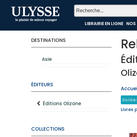
TEST
LIBRAIRIE EN LIGNE
NOS 
Re
DESTINATIONS
Édi
Asie
Oli
ÉDITEURS
Accueil
Solde
Éditions Olizane
Livres 
COLLECTIONS