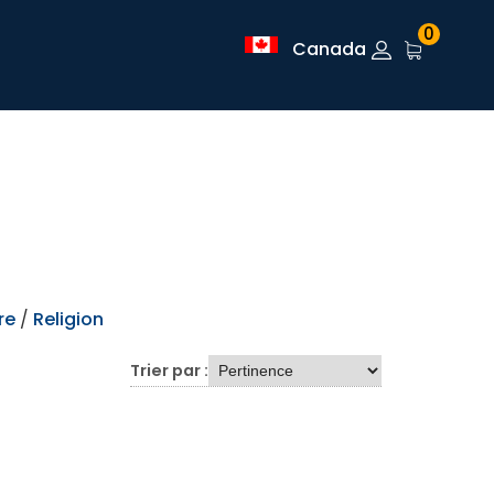
0
Canada
re
/
Religion
Trier par :