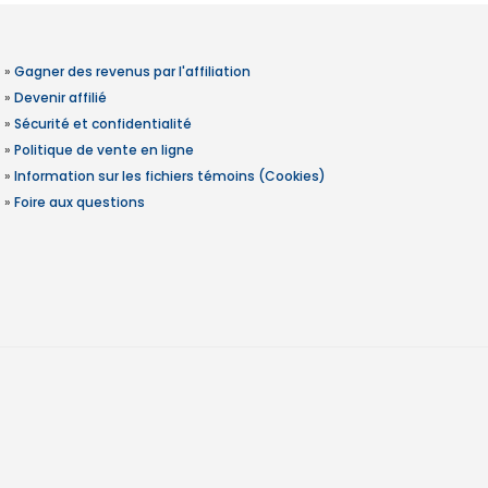
»
Gagner des revenus par l'affiliation
»
Devenir affilié
»
Sécurité et confidentialité
»
Politique de vente en ligne
»
Information sur les fichiers témoins (Cookies)
»
Foire aux questions