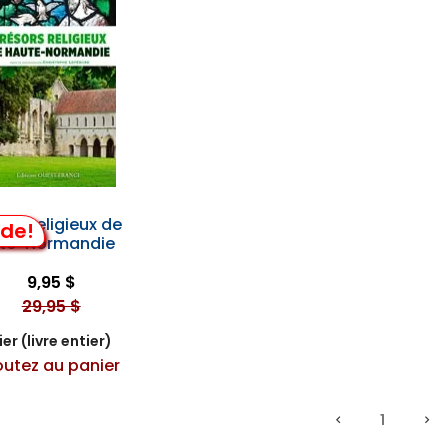
ors Religieux de
lde!
te-Normandie
9,95 $
29,95 $
er (livre entier)
outez au panier
1