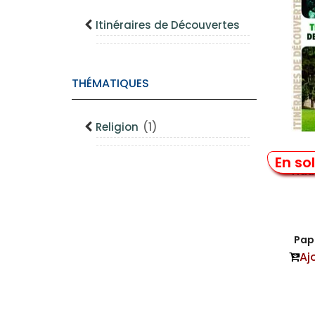
Itinéraires de Découvertes
THÉMATIQUES
Religion
(1)
Trés
En so
Hau
Papi
Aj