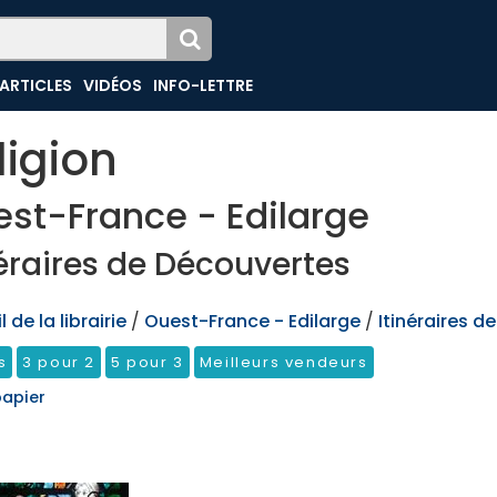
ARTICLES
VIDÉOS
INFO-LETTRE
ligion
st-France - Edilarge
néraires de Découvertes
 de la librairie
/
Ouest-France - Edilarge
/
Itinéraires d
s
3 pour 2
5 pour 3
Meilleurs vendeurs
papier