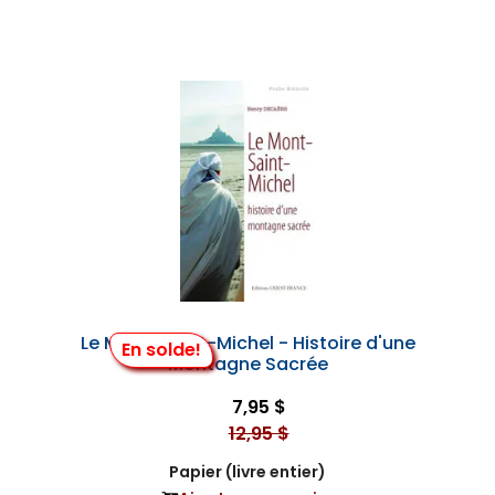
Le Mont-Saint-Michel - Histoire d'une
En solde!
Montagne Sacrée
7,95 $
12,95 $
Papier (livre entier)