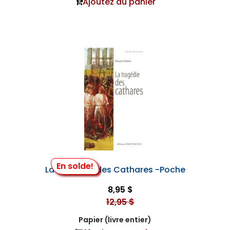
Ajoutez au panier
En solde!
La Tragédie des Cathares -Poche
8,95 $
12,95 $
Papier (livre entier)