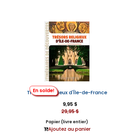
En solde!
Trésors Religieux d'Île-de-France
9,95 $
29,95 $
Papier (livre entier)
Ajoutez au panier