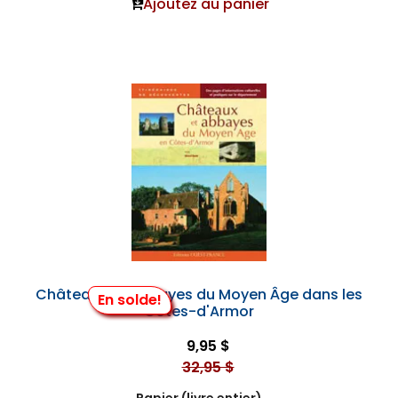
Ajoutez au panier
Châteaux et Abbayes du Moyen Âge dans les
En solde!
Côtes-d'Armor
9,95 $
32,95 $