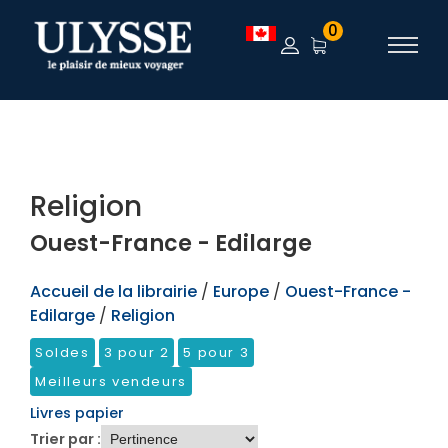
TEST
0
Religion
Ouest-France - Edilarge
Accueil de la librairie
/
Europe
/
Ouest-France -
Edilarge
/
Religion
Soldes
3 pour 2
5 pour 3
Meilleurs vendeurs
Livres papier
Trier par :