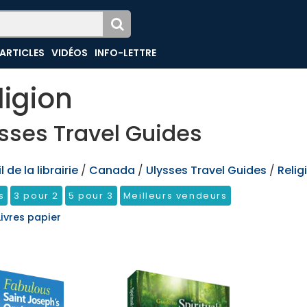
ARTICLES
VIDÉOS
INFO-LETTRE
ligion
sses Travel Guides
 de la librairie
/
Canada
/
Ulysses Travel Guides
/
Relig
s
3 pour 2
5 pour 3
Meilleurs vendeurs
Livres papier