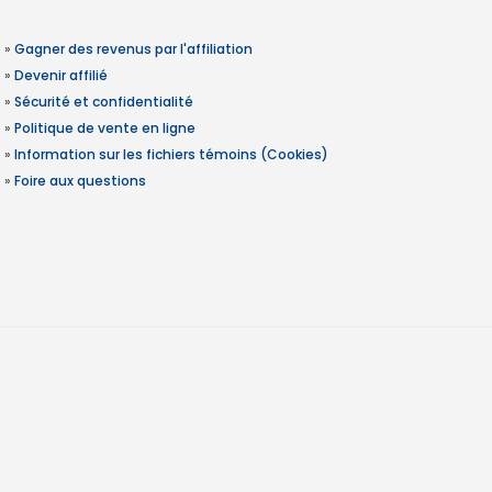
»
Gagner des revenus par l'affiliation
»
Devenir affilié
»
Sécurité et confidentialité
»
Politique de vente en ligne
»
Information sur les fichiers témoins (Cookies)
»
Foire aux questions