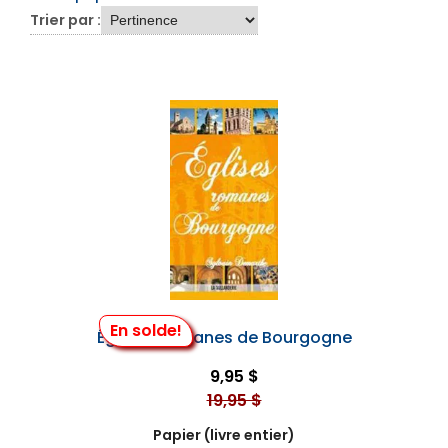
Trier par :
En solde!
Églises Romanes de Bourgogne
9,95 $
19,95 $
Papier (livre entier)