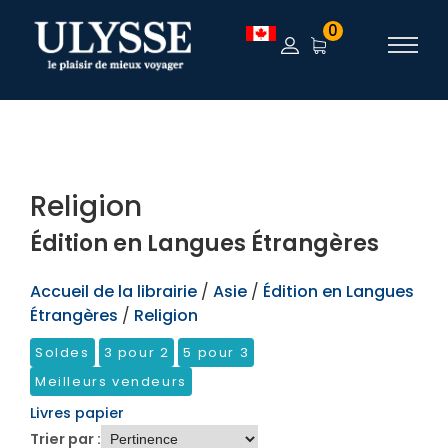
TEST
0
Religion
Édition en Langues Étrangères
Accueil de la librairie
/
Asie
/
Édition en Langues
Étrangères
/
Religion
Soldes
3 pour 2
5 pour 3
Meilleurs vendeurs
Livres papier
Trier par :