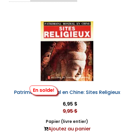
En solde!
Patrimoine Mondial en Chine: Sites Religieux
6,95 $
9,95 $
Papier (livre entier)
Ajoutez au panier