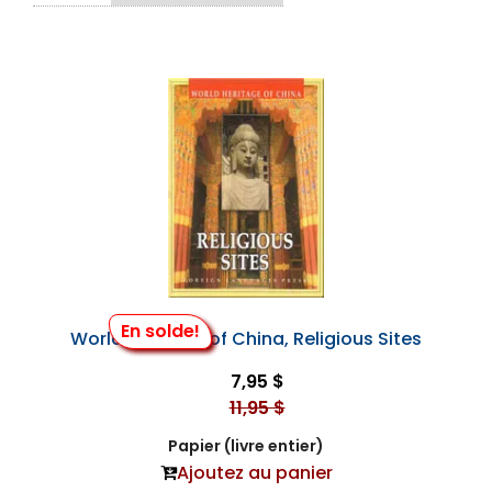
En solde!
World Heritage of China, Religious Sites
7,95 $
11,95 $
Papier (livre entier)
Ajoutez au panier