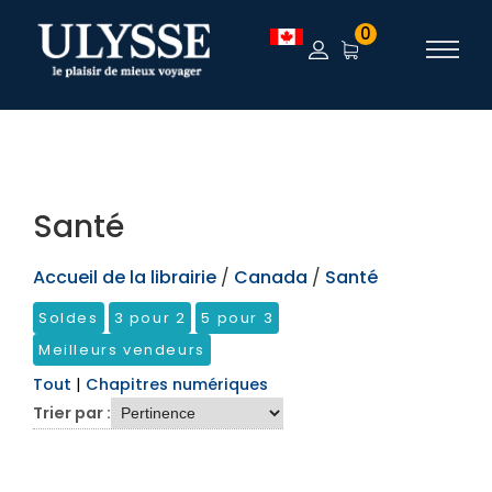
TEST
0
Santé
Accueil de la librairie
/
Canada
/
Santé
Soldes
3 pour 2
5 pour 3
Meilleurs vendeurs
Tout
|
Chapitres numériques
Trier par :