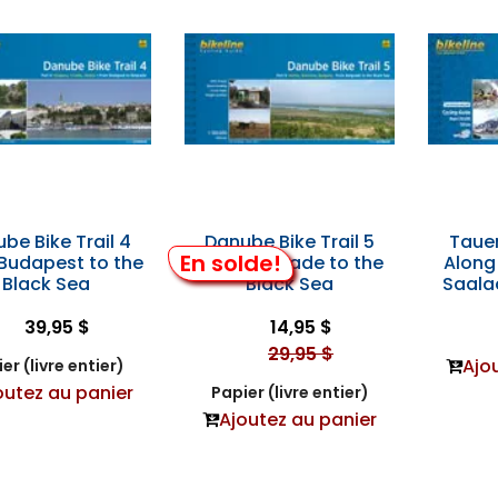
be Bike Trail 4
Danube Bike Trail 5
Tauer
En solde!
Budapest to the
from Belgrade to the
Along
Black Sea
Black Sea
Saalac
39,95 $
14,95 $
29,95 $
Ajo
er (livre entier)
outez au panier
Papier (livre entier)
Ajoutez au panier