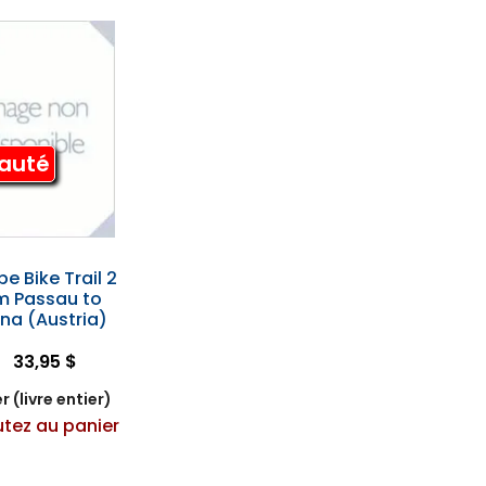
auté
e Bike Trail 2
m Passau to
na (Austria)
33,95 $
r (livre entier)
utez au panier