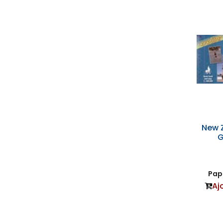
New 
G
Papi
Aj