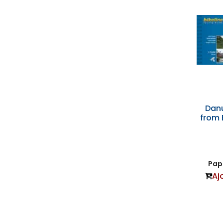
Danu
from 
Papi
Aj