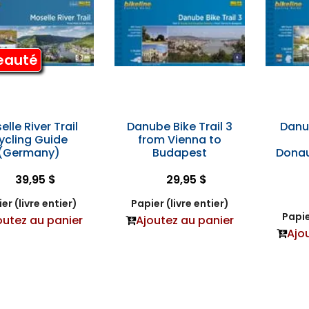
eauté
lle River Trail
Danube Bike Trail 3
Danub
ycling Guide
from Vienna to
(Germany)
Budapest
Donau
39,95 $
29,95 $
er (livre entier)
Papier (livre entier)
Papie
outez au panier
Ajoutez au panier
Ajo