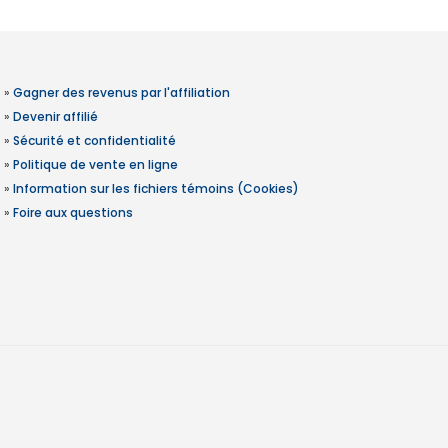
»
Gagner des revenus par l'affiliation
»
Devenir affilié
»
Sécurité et confidentialité
»
Politique de vente en ligne
»
Information sur les fichiers témoins (Cookies)
»
Foire aux questions