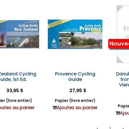
Nouve
Zealand Cycling
Provence Cycling
Danub
uide, 1st Ed.
Guide
fro
Vien
33,95 $
27,95 $
er (livre entier)
Papier (livre entier)
Papie
outez au panier
Ajoutez au panier
Ajo
1