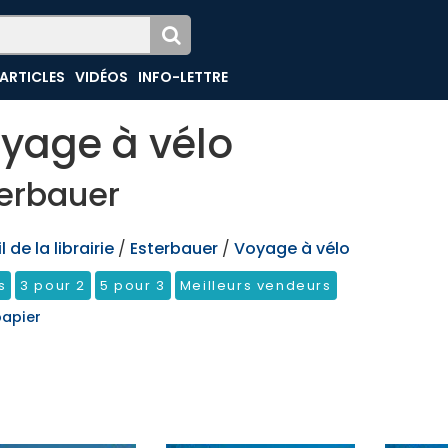
ARTICLES
VIDÉOS
INFO-LETTRE
yage à vélo
erbauer
 de la librairie
/
Esterbauer
/
Voyage à vélo
s
3 pour 2
5 pour 3
Meilleurs vendeurs
papier