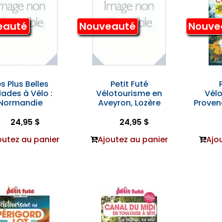
eauté
Nouveauté
Nouve
s Plus Belles
Petit Futé
lades à Vélo :
Vélotourisme en
Vél
Normandie
Aveyron, Lozère
Proven
24,95 $
24,95 $
outez au panier
Ajoutez au panier
Ajo