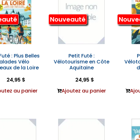
eauté
Nouveauté
Nouve
Futé : Plus Belles
Petit Futé :
P
alades Vélo
Vélotourisme en Côte
Véloto
aux de la Loire
Aquitaine
d
24,95 $
24,95 $
outez au panier
Ajoutez au panier
Ajo