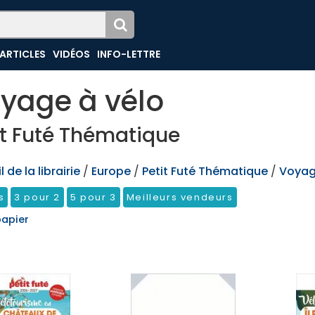
ARTICLES
VIDÉOS
INFO-LETTRE
yage à vélo
it Futé Thématique
 de la librairie
/
Europe
/
Petit Futé Thématique
/
Voyag
s
3 pour 2
5 pour 3
Meilleurs vendeurs
papier