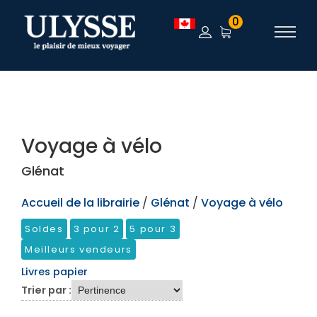
TEST
0
Voyage à vélo
Glénat
Accueil de la librairie
/
Glénat
/
Voyage à vélo
Soldes
3 pour 2
5 pour 3
Meilleurs vendeurs
Livres papier
Trier par :