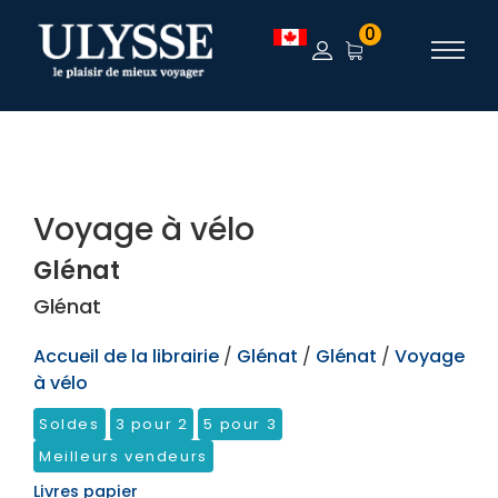
TEST
0
Voyage à vélo
Glénat
Glénat
Accueil de la librairie
/
Glénat
/
Glénat
/
Voyage
à vélo
Soldes
3 pour 2
5 pour 3
Meilleurs vendeurs
Livres papier